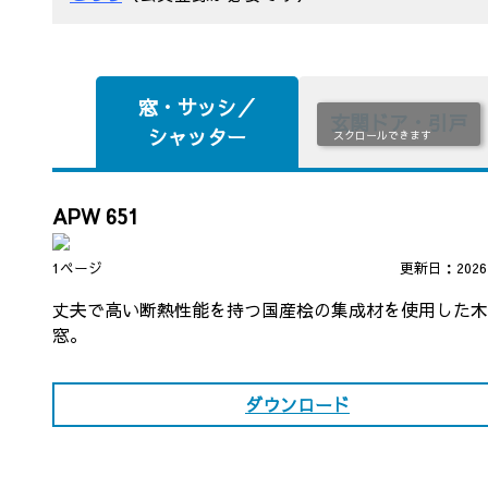
窓・
サッシ／
玄関ドア・引戸
シャッター
APW 651
1ページ
更新日：202
丈夫で高い断熱性能を持つ国産桧の集成材を使用した木
窓。
ダウンロード