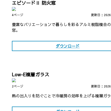
エピソードⅡ 防火窓
4ページ
更新日：202
豊富なバリエーションで暮らしを彩るアルミ樹脂複合の
窓。
ダウンロード
Low-E複層ガラス
2ページ
更新日：202
熱の出入りを防ぐことで冷暖房の効率を上げる複層ガラ