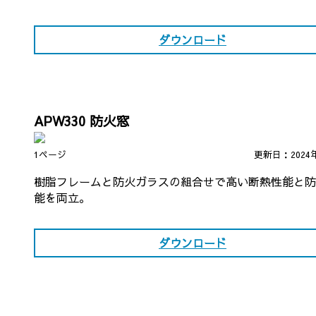
ダウンロード
APW330 防火窓
1ページ
更新日：2024
樹脂フレームと防火ガラスの組合せで高い断熱性能と防
能を両立。
ダウンロード